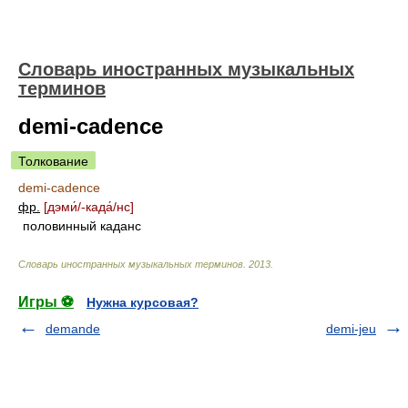
Словарь иностранных музыкальных
терминов
demi-cadence
Толкование
demi-cadence
фр.
[дэм
и́/
-кад
а́/
нс]
половинный каданс
Словарь иностранных музыкальных терминов
.
2013
.
Игры ⚽
Нужна курсовая?
demande
demi-jeu