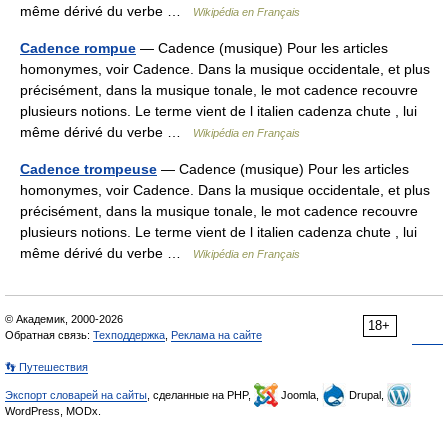
même dérivé du verbe …
Wikipédia en Français
Cadence rompue
— Cadence (musique) Pour les articles
homonymes, voir Cadence. Dans la musique occidentale, et plus
précisément, dans la musique tonale, le mot cadence recouvre
plusieurs notions. Le terme vient de l italien cadenza chute , lui
même dérivé du verbe …
Wikipédia en Français
Cadence trompeuse
— Cadence (musique) Pour les articles
homonymes, voir Cadence. Dans la musique occidentale, et plus
précisément, dans la musique tonale, le mot cadence recouvre
plusieurs notions. Le terme vient de l italien cadenza chute , lui
même dérivé du verbe …
Wikipédia en Français
© Академик, 2000-2026
18+
Обратная связь:
Техподдержка
,
Реклама на сайте
👣 Путешествия
Экспорт словарей на сайты
, сделанные на PHP,
Joomla,
Drupal,
WordPress, MODx.